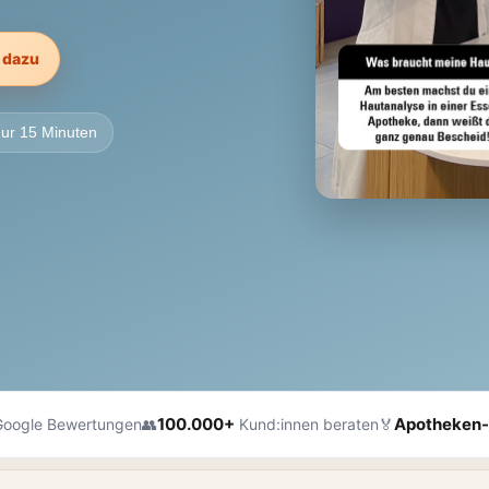
€ dazu
ur 15 Minuten
100.000+
Apotheken-
Google Bewertungen
Kund:innen beraten
👥
🏅