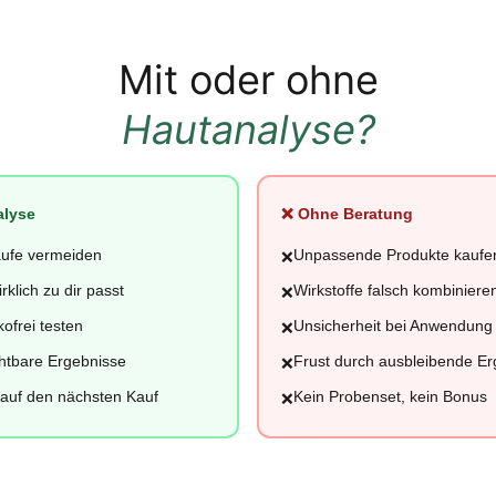
Mit oder ohne
Hautanalyse?
alyse
❌ Ohne Beratung
äufe vermeiden
Unpassende Produkte kaufe
❌
irklich zu dir passt
Wirkstoffe falsch kombiniere
❌
kofrei testen
Unsicherheit bei Anwendung
❌
chtbare Ergebnisse
Frust durch ausbleibende Er
❌
auf den nächsten Kauf
Kein Probenset, kein Bonus
❌