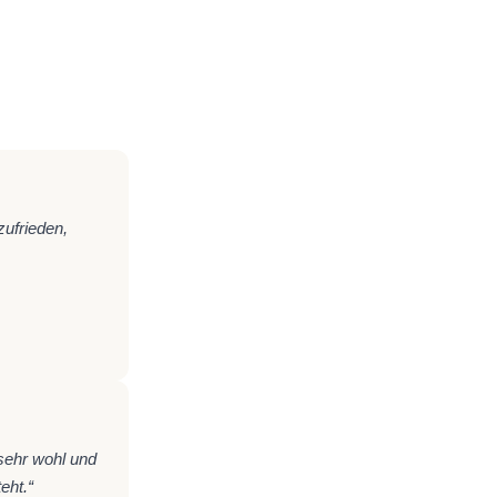
zufrieden,
 sehr wohl und
eht.“