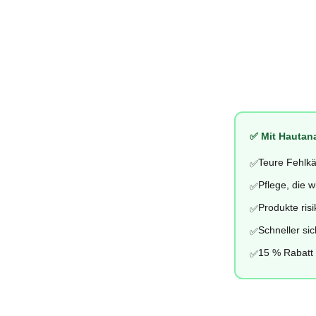
✅ Mit Hautan
Teure Fehlk
✅
Pflege, die w
✅
Produkte risi
✅
Schneller si
✅
15 % Rabatt 
✅