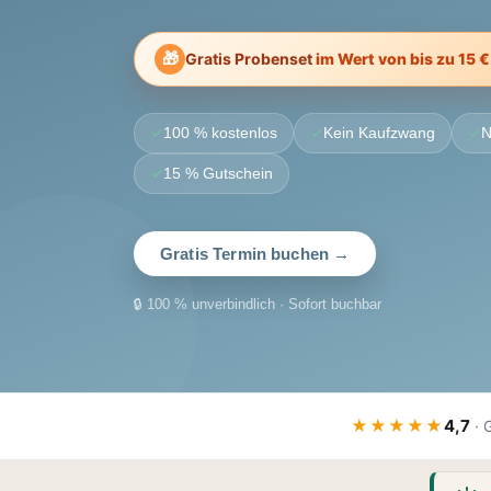
🎁
Gratis Probenset
im Wert von bis zu 15 
✓
✓
✓
100 % kostenlos
Kein Kaufzwang
N
✓
15 % Gutschein
Gratis Termin buchen →
🔒 100 % unverbindlich · Sofort buchbar
★★★★★
4,7
· 