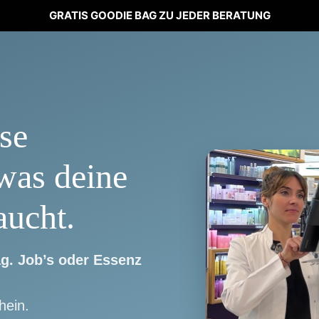
GRATIS GOODIE BAG ZU JEDER BERATUNG
se
was deine
aucht.
g. Job’s oder Essenz
hein.