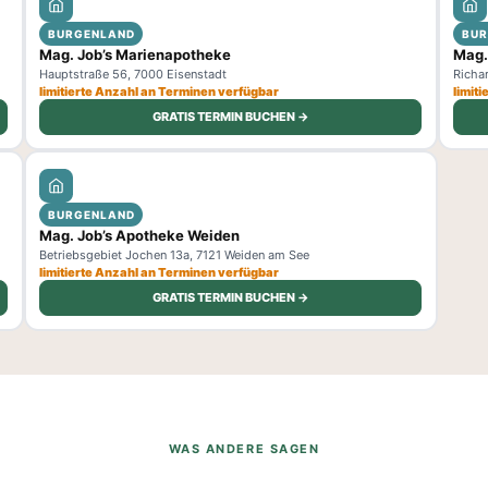
BURGENLAND
BU
Mag. Job’s Marienapotheke
Mag.
Hauptstraße 56, 7000 Eisenstadt
Richar
limitierte Anzahl an Terminen verfügbar
limit
GRATIS TERMIN BUCHEN →
BURGENLAND
Mag. Job’s Apotheke Weiden
Betriebsgebiet Jochen 13a, 7121 Weiden am See
limitierte Anzahl an Terminen verfügbar
GRATIS TERMIN BUCHEN →
WAS ANDERE SAGEN