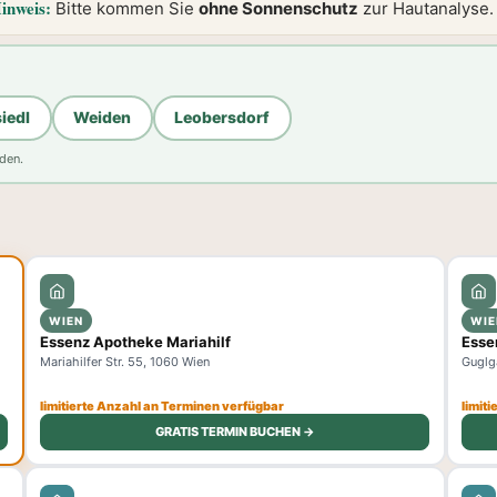
inweis:
Bitte kommen Sie
ohne Sonnenschutz
zur Hautanalyse.
iedl
Weiden
Leobersdorf
den.
WIEN
WIE
Essenz Apotheke Mariahilf
Esse
Mariahilfer Str. 55, 1060 Wien
Guglg
limitierte Anzahl an Terminen verfügbar
limit
GRATIS TERMIN BUCHEN →