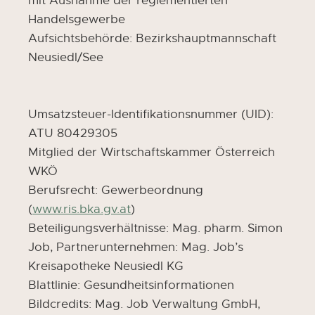
mit Ausnahme der reglementierten
Handelsgewerbe
Aufsichtsbehörde: Bezirkshauptmannschaft
Neusiedl/See
Umsatzsteuer-Identifikationsnummer (UID):
ATU 80429305
Mitglied der Wirtschaftskammer Österreich
WKÖ
Berufsrecht: Gewerbeordnung
(
www.ris.bka.gv.at
)
Beteiligungsverhältnisse: Mag. pharm. Simon
Job, Partnerunternehmen: Mag. Job’s
Kreisapotheke Neusiedl KG
Blattlinie: Gesundheitsinformationen
Bildcredits: Mag. Job Verwaltung GmbH,